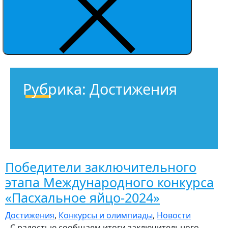
Рубрика:
Достижения
Победители заключительного
этапа Международного конкурса
«Пасхальное яйцо-2024»
Достижения
,
Конкурсы и олимпиады
,
Новости
С радостью сообщаем итоги заключительного