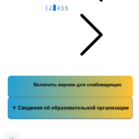
1
2
3
4
5
6
Включить версию для слабовидящих
▼ Сведения об образовательной организации