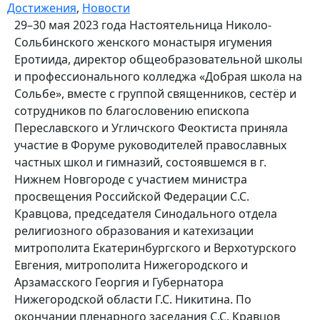
Достижения
,
Новости
29–30 мая 2023 года Настоятельница Николо-
Сольбинского женского монастыря игумения
Еротиида, директор общеобразовательной школы
и профессионального колледжа «Добрая школа на
Сольбе», вместе с группой священников, сестёр и
сотрудников по благословению епископа
Переславского и Угличского Феоктиста приняла
участие в Форуме руководителей православных
частных школ и гимназий, состоявшемся в г.
Нижнем Новгороде с участием министра
просвещения Российской Федерации С.С.
Кравцова, председателя Синодального отдела
религиозного образования и катехизации
митрополита Екатеринбургского и Верхотурского
Евгения, митрополита Нижегородского и
Арзамасского Георгия и Губернатора
Нижегородской области Г.С. Никитина.​ По
окончании пленарного заседания С.С. Кравцов