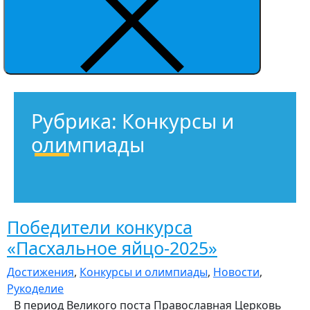
Рубрика:
Конкурсы и
олимпиады
Победители конкурса
«Пасхальное яйцо-2025»
Достижения
,
Конкурсы и олимпиады
,
Новости
,
Рукоделие
В период Великого поста Православная Церковь