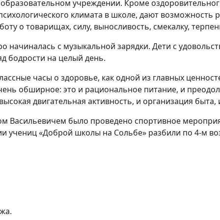
 образовательном учреждении. Кроме оздоровительного
сихологического климата в школе, дают возможность р
оту о товарищах, силу, выносливость, смекалку, терпени
ро начиналась с музыкальной зарядки. Дети с удоволь
д бодрости на целый день.
классные часы о здоровье, как одной из главных ценнос
чень обширное: это и рациональное питание, и преодо
высокая двигательная активность, и организация быта,
ом Васильевичем было проведено спортивное мероприя
и учениц «Доброй школы на Сольбе» разбили по 4-м во
жа.