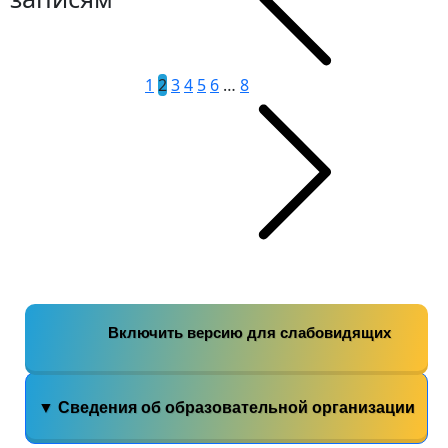
1
2
3
4
5
6
…
8
Включить версию для слабовидящих
▼ Сведения об образовательной организации