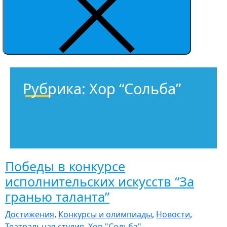
Рубрика:
Хор “Сольба”
Победы в конкурсе
исполнительских искусств “За
гранью таланта”
Достижения
,
Конкурсы и олимпиады
,
Новости
,
Театральная студия
,
Хор "Сольба"