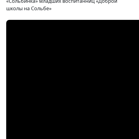
«Сольбинка» младших воспитанниц «Доброй
школы на Сольбе»