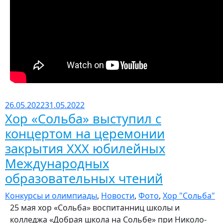
26.05.2022
31.05.2022
Хор «Сольба» выступил с
концертом на церемонии
закрытия ХХХ юбилейных
Международных
образовательных чтений
Конкурсы и олимпиады
,
Новости
,
Фото
,
Хор "Сольба"
25 мая хор «Сольба» воспитанниц школы и
колледжа «Добрая школа на Сольбе» при Николо-