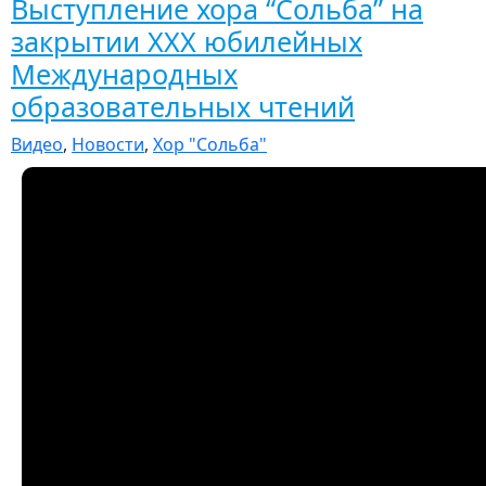
Выступление хора “Сольба” на
закрытии XXX юбилейных
Международных
образовательных чтений
Видео
,
Новости
,
Хор "Сольба"