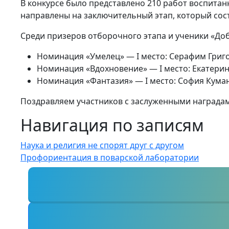
В конкурсе было представлено 210 работ воспитан
направлены на заключительный этап, который сост
Среди призеров отборочного этапа и ученики «До
Номинация «Умелец» — I место: Серафим Григор
Номинация «Вдохновение» — I место: Екатерина Га
Номинация «Фантазия» — I место: София Куманец
Поздравляем участников с заслуженными наградам
Навигация по записям
Наука и религия не спорят друг с другом
Профориентация в поварской лаборатории