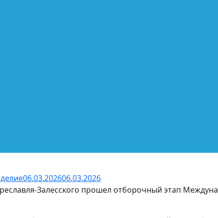
оделие
06.03.2026
06.03.2026
реславля-Залесского прошел отборочный этап Междуна