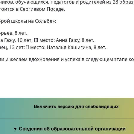
ников, обучающихся, педагогов и родителей из 28 обра
оится в Сергиевом Посаде.
брой школы на Сольбе»:
ьев, 8 лет.
жу, 10 лет; III место: Анна Гажу, 8 лет.
, 13 лет; II место: Наталья Кашигина, 8 лет.
и и желаем вдохновения и успеха в следующем этапе ко
Включить версию для слабовидящих
▼ Сведения об образовательной организации